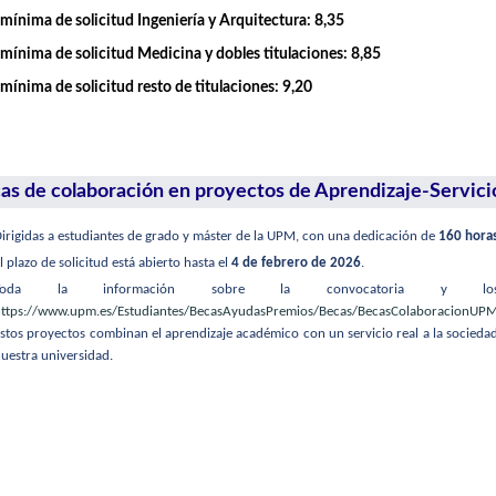
mínima de solicitud Ingeniería y Arquitectura: 8,35
mínima de solicitud Medicina y dobles titulaciones: 8,85
mínima de solicitud resto de titulaciones: 9,20
as de colaboración en proyectos de Aprendizaje-Servici
irigidas a estudiantes de grado y máster de la UPM, con una dedicación de
160 hora
l plazo de solicitud está abierto hasta el
4 de febrero de 2026
.
Toda la información sobre la convocatoria y los 
ttps://www.upm.es/Estudiantes/BecasAyudasPremios/Becas/BecasColaboracionUP
stos proyectos combinan el aprendizaje académico con un servicio real a la sociedad
uestra universidad.