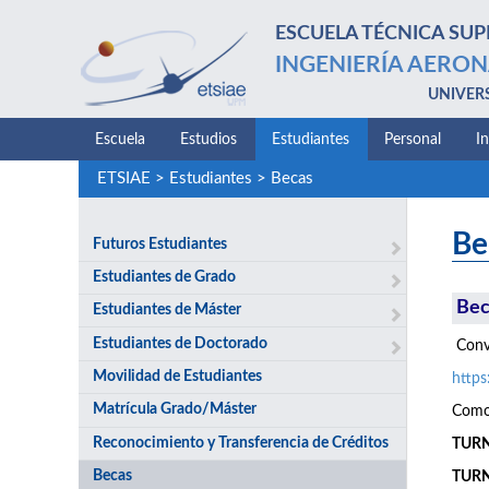
ESCUELA TÉCNICA SUP
INGENIERÍA AERON
UNIVER
Escuela
Estudios
Estudiantes
Personal
I
ETSIAE
>
Estudiantes
>
Becas
Be
Futuros Estudiantes
Estudiantes de Grado
Bec
Estudiantes de Máster
Estudiantes de Doctorado
Convo
Movilidad de Estudiantes
http
Matrícula Grado/Máster
Como 
Reconocimiento y Transferencia de Créditos
TURNO
Becas
TURN