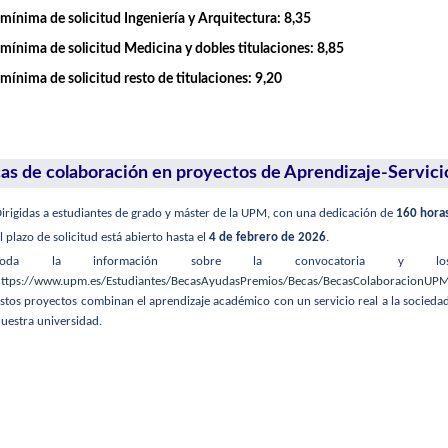
mínima de solicitud Ingeniería y Arquitectura: 8,35
mínima de solicitud Medicina y dobles titulaciones: 8,85
mínima de solicitud resto de titulaciones: 9,20
as de colaboración en proyectos de Aprendizaje-Servici
irigidas a estudiantes de grado y máster de la UPM, con una dedicación de
160 hora
l plazo de solicitud está abierto hasta el
4 de febrero de 2026
.
Toda la información sobre la convocatoria y los 
ttps://www.upm.es/Estudiantes/BecasAyudasPremios/Becas/BecasColaboracionUP
stos proyectos combinan el aprendizaje académico con un servicio real a la sociedad
uestra universidad.