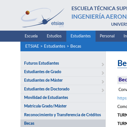
ESCUELA TÉCNICA SUP
INGENIERÍA AERON
UNIVER
Escuela
Estudios
Estudiantes
Personal
I
ETSIAE
>
Estudiantes
>
Becas
Be
Futuros Estudiantes
Estudiantes de Grado
Bec
Estudiantes de Máster
Estudiantes de Doctorado
Convo
Movilidad de Estudiantes
http
Matrícula Grado/Máster
Como 
Reconocimiento y Transferencia de Créditos
TURNO
Becas
TURN