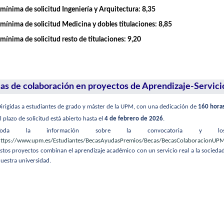
mínima de solicitud Ingeniería y Arquitectura: 8,35
mínima de solicitud Medicina y dobles titulaciones: 8,85
mínima de solicitud resto de titulaciones: 9,20
as de colaboración en proyectos de Aprendizaje-Servici
irigidas a estudiantes de grado y máster de la UPM, con una dedicación de
160 hora
l plazo de solicitud está abierto hasta el
4 de febrero de 2026
.
Toda la información sobre la convocatoria y los 
ttps://www.upm.es/Estudiantes/BecasAyudasPremios/Becas/BecasColaboracionUP
stos proyectos combinan el aprendizaje académico con un servicio real a la sociedad
uestra universidad.