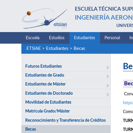
ESCUELA TÉCNICA SUP
INGENIERÍA AERON
UNIVER
Escuela
Estudios
Estudiantes
Personal
I
ETSIAE
>
Estudiantes
>
Becas
Be
Futuros Estudiantes
Estudiantes de Grado
Bec
Estudiantes de Máster
Estudiantes de Doctorado
Convo
Movilidad de Estudiantes
http
Matrícula Grado/Máster
Como 
Reconocimiento y Transferencia de Créditos
TURNO
Becas
TURN