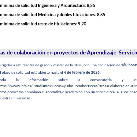
mínima de solicitud Ingeniería y Arquitectura: 8,35
mínima de solicitud Medicina y dobles titulaciones: 8,85
mínima de solicitud resto de titulaciones: 9,20
as de colaboración en proyectos de Aprendizaje-Servici
irigidas a estudiantes de grado y máster de la UPM, con una dedicación de
160 hora
l plazo de solicitud está abierto hasta el
4 de febrero de 2026
.
Toda la información sobre la convocatoria y los 
ttps://www.upm.es/Estudiantes/BecasAyudasPremios/Becas/BecasColaboracionUP
stos proyectos combinan el aprendizaje académico con un servicio real a la sociedad
uestra universidad.