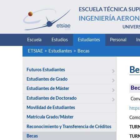
ESCUELA TÉCNICA SUP
INGENIERÍA AERON
UNIVER
Escuela
Estudios
Estudiantes
Personal
I
ETSIAE
>
Estudiantes
>
Becas
Be
Futuros Estudiantes
Estudiantes de Grado
Bec
Estudiantes de Máster
Estudiantes de Doctorado
Convo
Movilidad de Estudiantes
http
Matrícula Grado/Máster
Como 
Reconocimiento y Transferencia de Créditos
TURNO
Becas
TURN