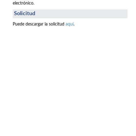
electrónico.
Solicitud
Puede descargar la solicitud
aquí
.
Buzón de quejas, sugerencias y
felicitaciones
|
Directorio UPM
|