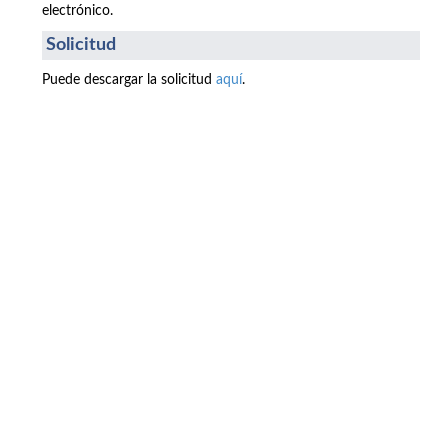
electrónico.
Solicitud
Puede descargar la solicitud
aquí
.
Buzón de quejas, sugerencias y
felicitaciones
|
Directorio UPM
|