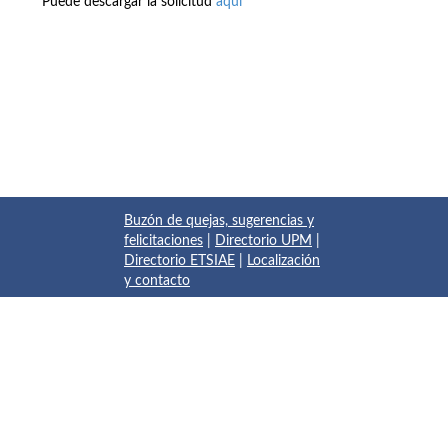
Puede descargar la solicitud
aquí
Buzón de quejas, sugerencias y
felicitaciones
|
Directorio UPM
|
Directorio ETSIAE
|
Localización
y contacto
© 2017 Escuela Técnica Superior de Ingeniería Aeronáutica y
del Espacio
Pza. del Cardenal Cisneros, 3
✆ 910675534 - 910675572
info.aeroespacial@upm.es