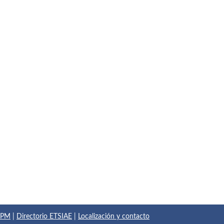
 UPM
|
Directorio ETSIAE
|
Localización y contacto