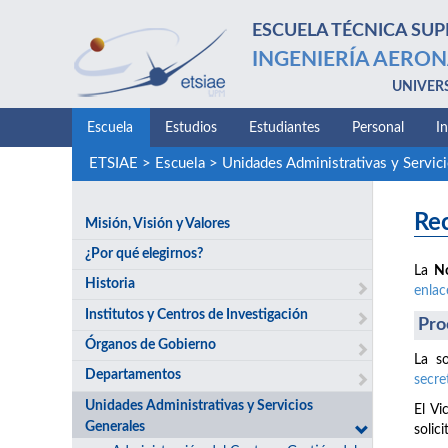
ESCUELA TÉCNICA SUP
INGENIERÍA AERON
UNIVER
Escuela
Estudios
Estudiantes
Personal
I
ETSIAE
>
Escuela
>
Unidades Administrativas y Servic
Rec
Misión, Visión y Valores
¿Por qué elegirnos?
La
N
Historia
enlac
Institutos y Centros de Investigación
Pro
Órganos de Gobierno
La so
Departamentos
secre
Unidades Administrativas y Servicios
El Vi
Generales
solici