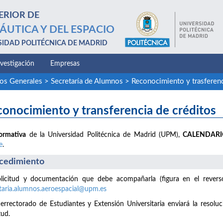
ERIOR DE
ÁUTICA Y DEL ESPACIO
SIDAD POLITÉCNICA DE MADRID
nvestigación
Empresas
ios Generales
>
Secretaría de Alumnos
>
Reconocimiento y trasferenc
onocimiento y transferencia de créditos
ormativa
de la Universidad Politécnica de Madrid (UPM),
CALENDAR
e
.
cedimiento
licitud y documentación que debe acompañarla (figura en el reverso 
taria.alumnos.aeroespacial@upm.es
cerrectorado de Estudiantes y Extensión Universitaria enviará la resoluc
tud.