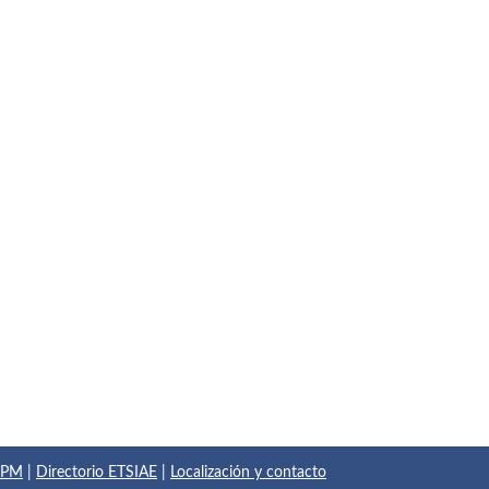
 UPM
|
Directorio ETSIAE
|
Localización y contacto