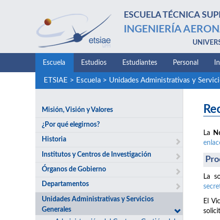
ESCUELA TÉCNICA SUP
INGENIERÍA AERON
UNIVER
Escuela
Estudios
Estudiantes
Personal
I
ETSIAE
>
Escuela
>
Unidades Administrativas y Servic
Rec
Misión, Visión y Valores
¿Por qué elegirnos?
La
N
Historia
enlac
Institutos y Centros de Investigación
Pro
Órganos de Gobierno
La so
Departamentos
secre
Unidades Administrativas y Servicios
El Vi
Generales
solici