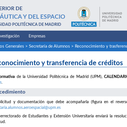
ERIOR DE
ÁUTICA Y DEL ESPACIO
SIDAD POLITÉCNICA DE MADRID
nvestigación
Empresas
ios Generales
>
Secretaría de Alumnos
>
Reconocimiento y trasferenc
onocimiento y transferencia de créditos
ormativa
de la Universidad Politécnica de Madrid (UPM),
CALENDAR
e
.
cedimiento
licitud y documentación que debe acompañarla (figura en el reverso 
taria.alumnos.aeroespacial@upm.es
cerrectorado de Estudiantes y Extensión Universitaria enviará la resoluc
tud.