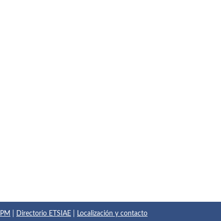
 UPM
|
Directorio ETSIAE
|
Localización y contacto