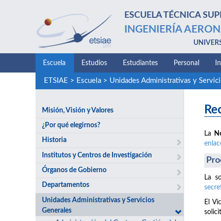
ESCUELA TÉCNICA SUP
INGENIERÍA AERON
UNIVER
Escuela
Estudios
Estudiantes
Personal
I
ETSIAE
>
Escuela
>
Unidades Administrativas y Servic
Rec
Misión, Visión y Valores
¿Por qué elegirnos?
La
N
Historia
enlac
Institutos y Centros de Investigación
Pro
Órganos de Gobierno
La so
Departamentos
secre
Unidades Administrativas y Servicios
El Vi
Generales
solici