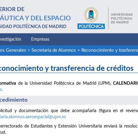
ERIOR DE
ÁUTICA Y DEL ESPACIO
SIDAD POLITÉCNICA DE MADRID
nvestigación
Empresas
ios Generales
>
Secretaría de Alumnos
>
Reconocimiento y trasferenc
onocimiento y transferencia de créditos
ormativa
de la Universidad Politécnica de Madrid (UPM),
CALENDAR
e
.
cedimiento
licitud y documentación que debe acompañarla (figura en el reverso 
taria.alumnos.aeroespacial@upm.es
cerrectorado de Estudiantes y Extensión Universitaria enviará la resoluc
tud.