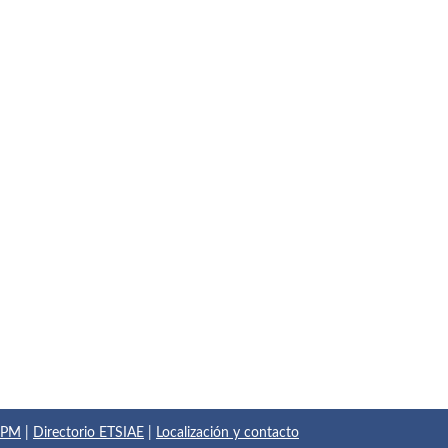
 UPM
|
Directorio ETSIAE
|
Localización y contacto