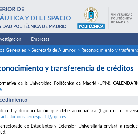
ERIOR DE
ÁUTICA Y DEL ESPACIO
SIDAD POLITÉCNICA DE MADRID
nvestigación
Empresas
ios Generales
>
Secretaría de Alumnos
>
Reconocimiento y trasferenc
onocimiento y transferencia de créditos
ormativa
de la Universidad Politécnica de Madrid (UPM),
CALENDAR
e
.
cedimiento
licitud y documentación que debe acompañarla (figura en el reverso 
taria.alumnos.aeroespacial@upm.es
cerrectorado de Estudiantes y Extensión Universitaria enviará la resoluc
tud.