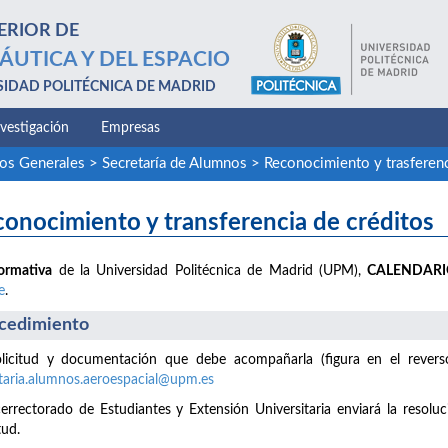
ERIOR DE
ÁUTICA Y DEL ESPACIO
SIDAD POLITÉCNICA DE MADRID
nvestigación
Empresas
ios Generales
>
Secretaría de Alumnos
>
Reconocimiento y trasferenc
onocimiento y transferencia de créditos
ormativa
de la Universidad Politécnica de Madrid (UPM),
CALENDAR
e
.
cedimiento
licitud y documentación que debe acompañarla (figura en el reverso 
taria.alumnos.aeroespacial@upm.es
cerrectorado de Estudiantes y Extensión Universitaria enviará la resoluc
tud.