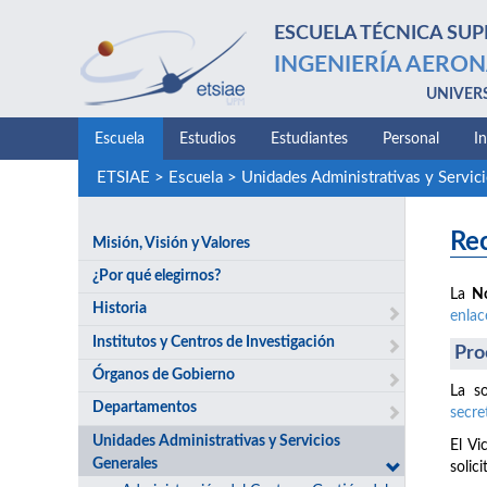
ESCUELA TÉCNICA SUP
INGENIERÍA AERON
UNIVER
Escuela
Estudios
Estudiantes
Personal
I
ETSIAE
>
Escuela
>
Unidades Administrativas y Servic
Rec
Misión, Visión y Valores
¿Por qué elegirnos?
La
N
Historia
enlac
Institutos y Centros de Investigación
Pro
Órganos de Gobierno
La so
Departamentos
secre
Unidades Administrativas y Servicios
El Vi
Generales
solici