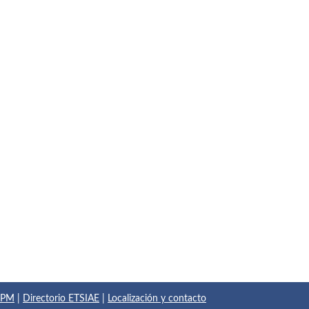
 UPM
|
Directorio ETSIAE
|
Localización y contacto