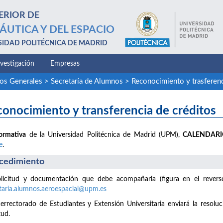
ERIOR DE
ÁUTICA Y DEL ESPACIO
SIDAD POLITÉCNICA DE MADRID
nvestigación
Empresas
ios Generales
>
Secretaría de Alumnos
>
Reconocimiento y trasferenc
onocimiento y transferencia de créditos
ormativa
de la Universidad Politécnica de Madrid (UPM),
CALENDAR
e
.
cedimiento
licitud y documentación que debe acompañarla (figura en el reverso 
taria.alumnos.aeroespacial@upm.es
cerrectorado de Estudiantes y Extensión Universitaria enviará la resoluc
tud.