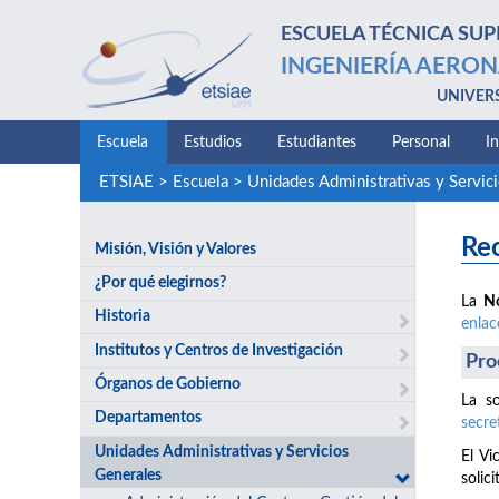
ESCUELA TÉCNICA SUP
INGENIERÍA AERON
UNIVER
Escuela
Estudios
Estudiantes
Personal
I
ETSIAE
>
Escuela
>
Unidades Administrativas y Servic
Rec
Misión, Visión y Valores
¿Por qué elegirnos?
La
N
Historia
enlac
Institutos y Centros de Investigación
Pro
Órganos de Gobierno
La so
Departamentos
secre
Unidades Administrativas y Servicios
El Vi
Generales
solici