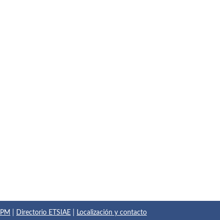
 UPM
|
Directorio ETSIAE
|
Localización y contacto