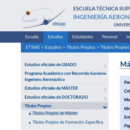
ESCUELA TÉCNICA SUP
INGENIERÍA AERON
UNIVER
Escuela
Estudios
Estudiantes
Personal
I
ETSIAE
>
Estudios
>
Títulos Propios
>
Títulos Propios
Má
Estudios oficiales de GRADO
Programa Académico con Recorrido Sucesivo
Ingeniero Aeronáutico
Per
Estudios oficiales de MÁSTER
Cré
Estudios oficiales de DOCTORADO
Mo
Títulos Propios
Idi
Títulos Propios de Máster
Ent
Títulos Propios de Formación Específica
Pá