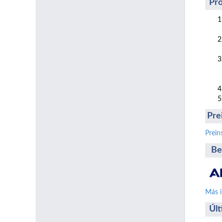
Pr
Pre
Prein
Be
Más 
Últ