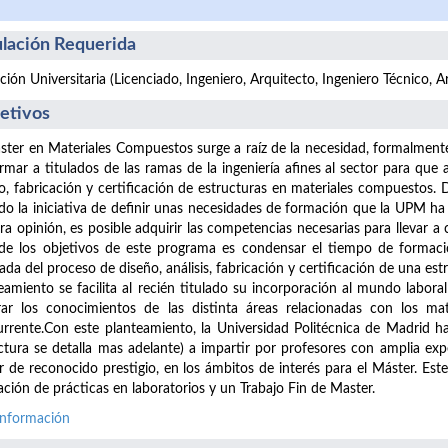
ulación Requerida
ación Universitaria (Licenciado, Ingeniero, Arquitecto, Ingeniero Técnico, 
etivos
ster en Materiales Compuestos surge a raíz de la necesidad, formalmente
rmar a titulados de las ramas de la ingeniería afines al sector para que
o, fabricación y certificación de estructuras en materiales compuestos.
o la iniciativa de definir unas necesidades de formación que la UPM h
ra opinión, es posible adquirir las competencias necesarias para llevar a
e los objetivos de este programa es condensar el tiempo de formación
lada del proceso de diseño, análisis, fabricación y certificación de una 
eamiento se facilita al recién titulado su incorporación al mundo labora
rar los conocimientos de las distinta áreas relacionadas con los mate
rrente.Con este planteamiento, la Universidad Politécnica de Madrid
ctura se detalla mas adelante) a impartir por profesores con amplia exp
r de reconocido prestigio, en los ámbitos de interés para el Máster. Es
zación de prácticas en laboratorios y un Trabajo Fin de Master.
información