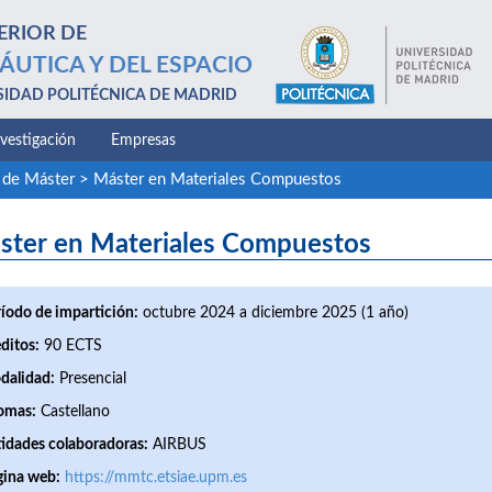
ERIOR DE
ÁUTICA Y DEL ESPACIO
SIDAD POLITÉCNICA DE MADRID
nvestigación
Empresas
 de Máster
>
Máster en Materiales Compuestos
ster en Materiales Compuestos
íodo de impartición:
octubre 2024 a diciembre 2025 (1 año)
ditos:
90 ECTS
dalidad:
Presencial
omas:
Castellano
idades colaboradoras:
AIRBUS
gina web:
https://mmtc.etsiae.upm.es