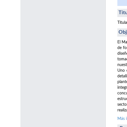
Tit
Titul
Obj
El Ma
de fo
diseñ
tomad
nuest
Uno d
detal
plant
integ
concu
estru
secto
reali
Más 