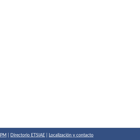
 UPM
|
Directorio ETSIAE
|
Localización y contacto