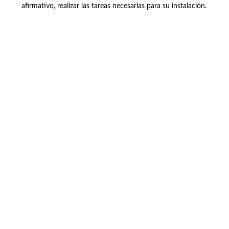
afirmativo, realizar las tareas necesarias para su instalación.
Buzón de quejas, sugerencias y
felicitaciones
|
Directorio UPM
|
Directorio ETSIAE
|
Localización