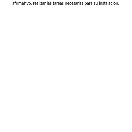
afirmativo, realizar las tareas necesarias para su instalación.
Buzón de quejas, sugerencias y
felicitaciones
|
Directorio UPM
|
Directorio ETSIAE
|
Localización