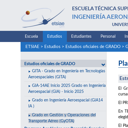
ESCUELA TÉCNICA SUP
INGENIERÍA AERON
UNIVER
Escuela
Estudios
Estudiantes
Personal
I
ETSIAE
>
Estudios
>
Estudios oficiales de GRADO
>
G
Pla
Estudios oficiales de GRADO
GITA - Grado en Ingeniería en Tecnologías
Aeroespaciales (GITA)
Est
GIA-14AE Inicio 2025 Grado en Ingeniería
El Gr
Aeroespacial (GIA) - Inicio 2025
cursa
Grado en Ingeniería Aeroespacial (GIA14
El P
IA )
En TE
Grado en Gestión y Operaciones del
elegi
Transporte Aéreo (GyOTA)
El Pl