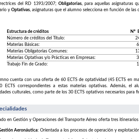
irectrices del RD 1393/2007;
Obligatorias
, para aquellas asignaturas 
rario y
Optativas
, asignaturas que el alumno selecciona en función de las 
Estructura de créditos
Nº 
Número de créditos del Título:
2
Materias Básicas:
6
Materias Obligatorias Comunes:
1
Materias Optativas y/o Prácticas en Empresas:
3
Trabajo Fin de Grado:
1
umno cuenta con una oferta de 60 ECTS de optatividad (45 ECTS en mate
30 ECTS correspondientes a estas materias optativas. Además, el a
idades culturales, como parte de los 30 ECTS optativos necesarios para fina
ecialidades
ado en Gestión y Operaciones del Transporte Aéreo oferta tres itinerarios
Gestión Aeronáutica
: Orientada a los procesos de operación y explotació