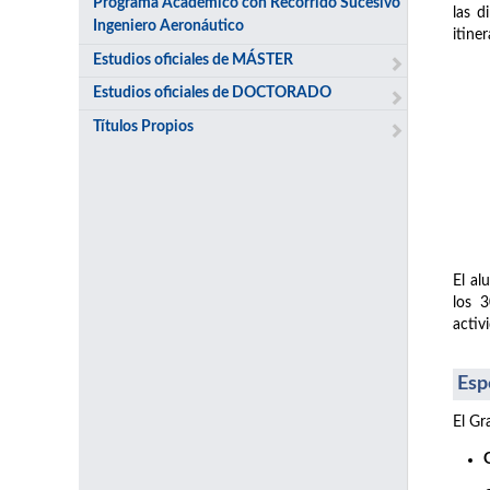
Programa Académico con Recorrido Sucesivo
las d
Ingeniero Aeronáutico
itine
Estudios oficiales de MÁSTER
Estudios oficiales de DOCTORADO
Títulos Propios
El al
los 
activ
Esp
El Gr