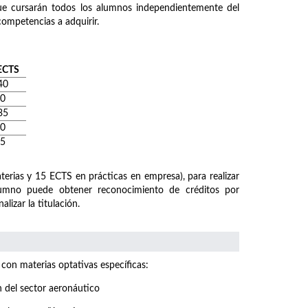
que cursarán todos los alumnos independientemente del
competencias a adquirir.
ECTS
40
0
35
0
5
rias y 15 ECTS en prácticas en empresa), para realizar
lumno puede obtener reconocimiento de créditos por
lizar la titulación.
 con materias optativas específicas:
n del sector aeronáutico