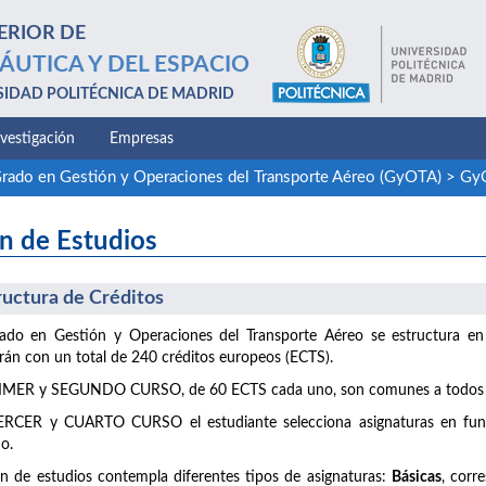
ERIOR DE
ÁUTICA Y DEL ESPACIO
SIDAD POLITÉCNICA DE MADRID
nvestigación
Empresas
rado en Gestión y Operaciones del Transporte Aéreo (GyOTA)
>
GyO
n de Estudios
ructura de Créditos
ado en Gestión y Operaciones del Transporte Aéreo se estructura en 
rán con un total de 240 créditos europeos (ECTS).
RIMER y SEGUNDO CURSO, de 60 ECTS cada uno, son comunes a todos 
RCER y CUARTO CURSO el estudiante selecciona asignaturas en funció
do.
an de estudios contempla diferentes tipos de asignaturas:
Básicas
, corr