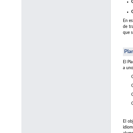
En es
de tr
que s
Pla
El Pl
a uno
El ob
idiom