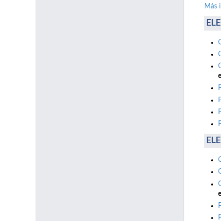
Más 
ELE
e
ELE
e