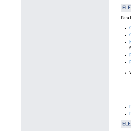
ELE
Para 
f
ELE