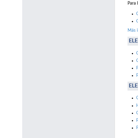
Para 
Más 
ELE
ELE