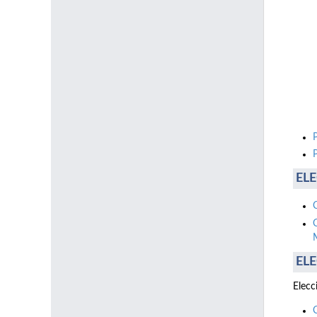
ELE
ELE
Elecc