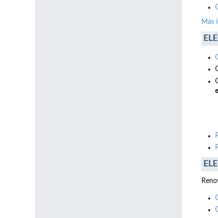
Más 
ELE
e
ELE
Renov