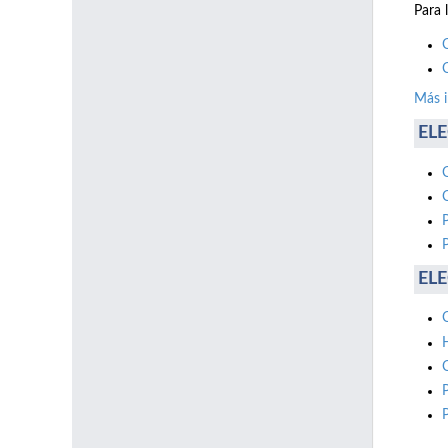
Para 
Más 
ELE
ELE