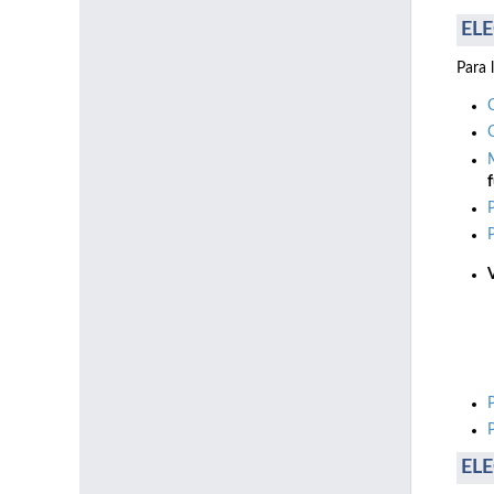
ELE
Para 
f
ELE