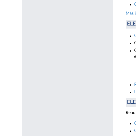
Más 
ELE
e
ELE
Renov