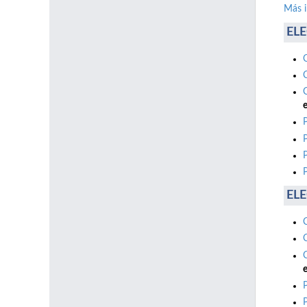
Más 
ELE
e
ELE
e