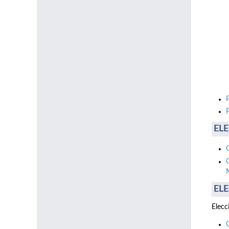
ELE
ELE
Elecc