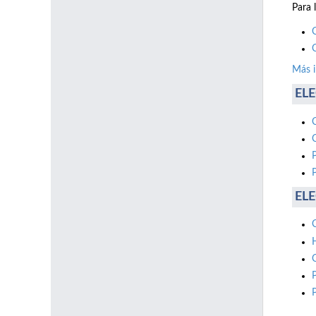
Para 
Más 
ELE
ELE