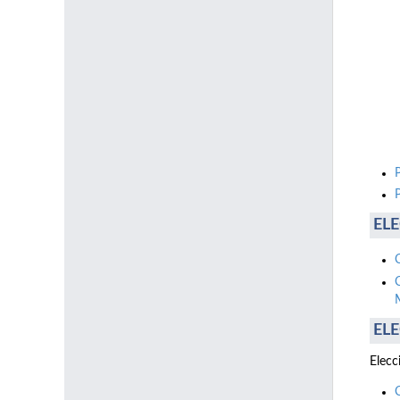
ELE
ELE
Elecc