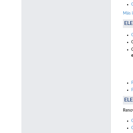
Más 
ELE
e
ELE
Renov