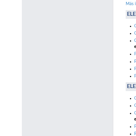
Más 
ELE
e
ELE
e