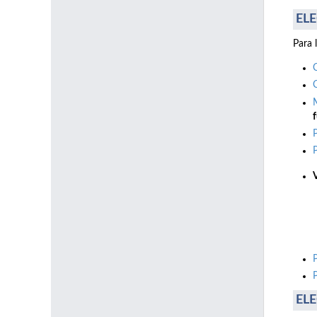
ELE
Para 
f
ELE