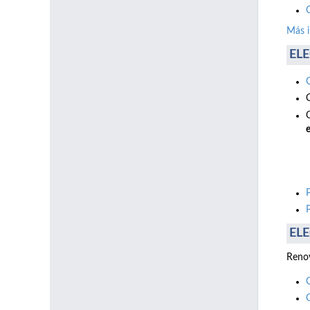
Más 
ELE
e
ELE
Renov