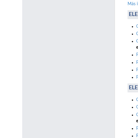
Más 
ELE
e
ELE
e