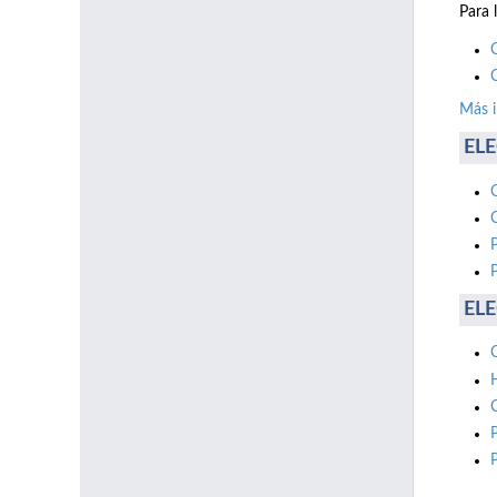
Para 
Más 
ELE
ELE