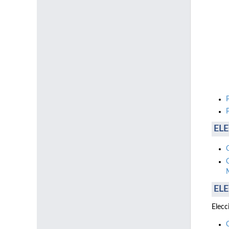
ELE
ELE
Elecc