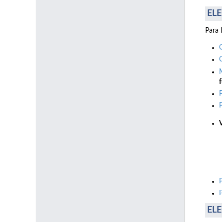
ELE
Para 
f
ELE