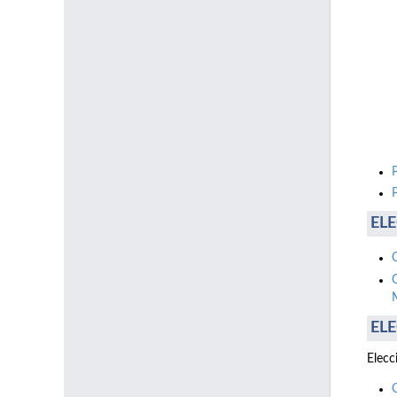
ELE
ELE
Elecc