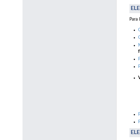
ELE
Para 
f
ELE