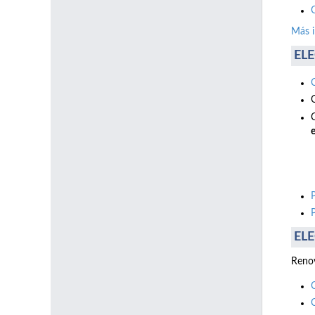
Más 
ELE
e
ELE
Renov