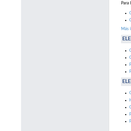
Para 
Más 
ELE
ELE