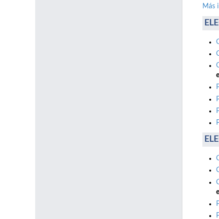
Más 
ELE
e
ELE
e