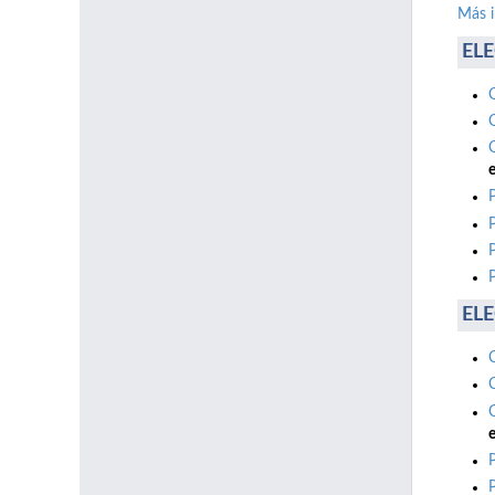
Más 
ELE
e
ELE
e