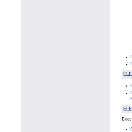
ELE
ELE
Elecc