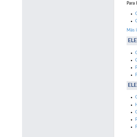
Para 
Más 
ELE
ELE