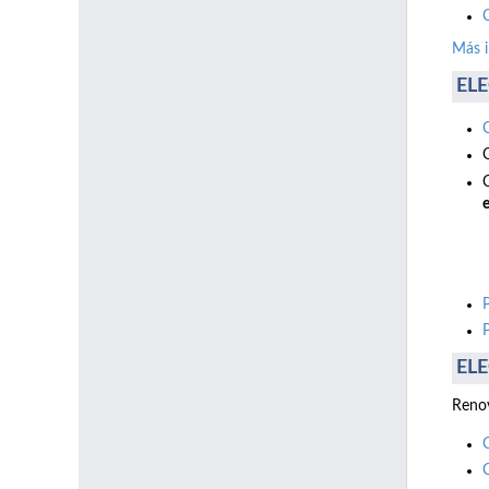
Más 
ELE
e
ELE
Renov