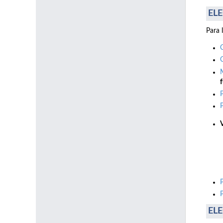
ELE
Para 
f
ELE