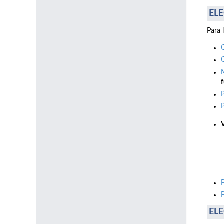
ELE
Para 
f
ELE