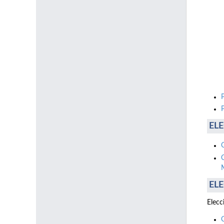
ELE
ELE
Elecc