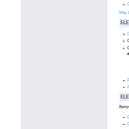
Más 
ELE
e
ELE
Renov