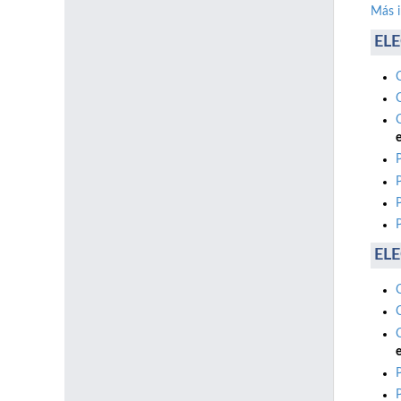
Más 
ELE
e
ELE
e