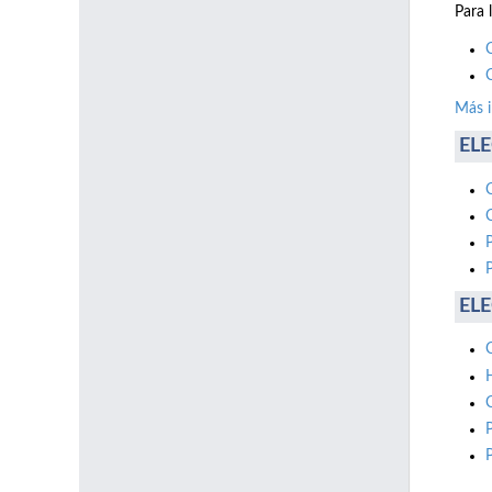
Para 
Más 
ELE
ELE