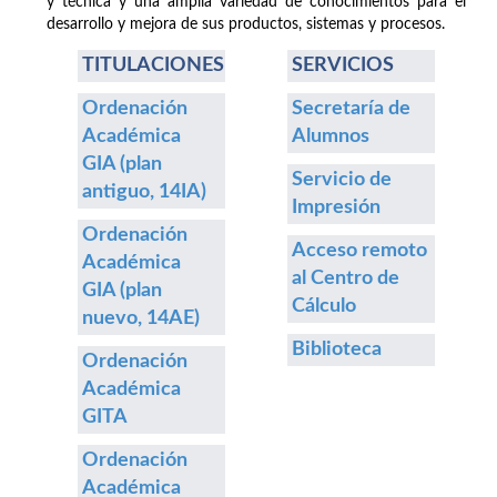
y técnica y una amplia variedad de conocimientos para el
desarrollo y mejora de sus productos, sistemas y procesos.
TITULACIONES
SERVICIOS
Ordenación
Secretaría de
Académica
Alumnos
GIA (plan
Servicio de
antiguo, 14IA)
Impresión
Ordenación
Acceso remoto
Académica
al Centro de
GIA (plan
Cálculo
nuevo, 14AE)
Biblioteca
Ordenación
Académica
GITA
Ordenación
Académica