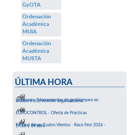
GyOTA
Ordenación
Académica
MUIA
Ordenación
Académica
MUSTA
ÚLTIMA HORA
07
may
Seminario: "Herramientas de gestión para en
análisis e intervención organizacional"
06
may
EUROCONTROL - Oferta de Prácticas
17
abr
Festival Aéreo Cuatro Vientos - Race Fest 2026 -
17,18 y 19 abril
27