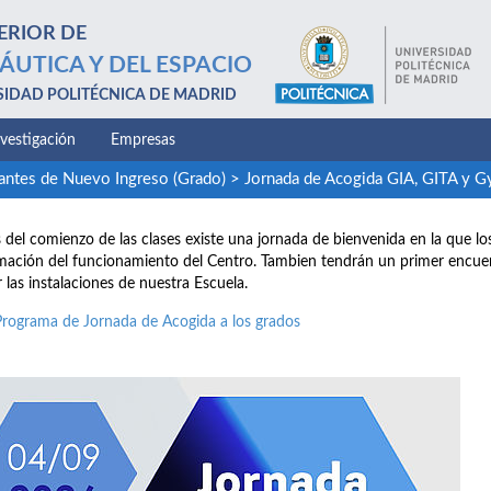
ERIOR DE
ÁUTICA Y DEL ESPACIO
SIDAD POLITÉCNICA DE MADRID
nvestigación
Empresas
antes de Nuevo Ingreso (Grado)
>
Jornada de Acogida GIA, GITA y 
 del comienzo de las clases existe una jornada de bienvenida en la que 
mación del funcionamiento del Centro. Tambien tendrán un primer encue
ar las instalaciones de nuestra Escuela.
Programa de Jornada de Acogida a los grados