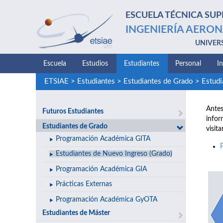
ESCUELA TÉCNICA SUP
INGENIERÍA AERON
UNIVER
Escuela
Estudios
Estudiantes
Personal
I
ETSIAE
>
Estudiantes
>
Estudiantes de Grado
>
Estudi
Antes
Futuros Estudiantes
infor
Estudiantes de Grado
visit
Programación Académica GITA
Estudiantes de Nuevo Ingreso (Grado)
Programación Académica GIA
Prácticas Externas
Programación Académica GyOTA
Estudiantes de Máster