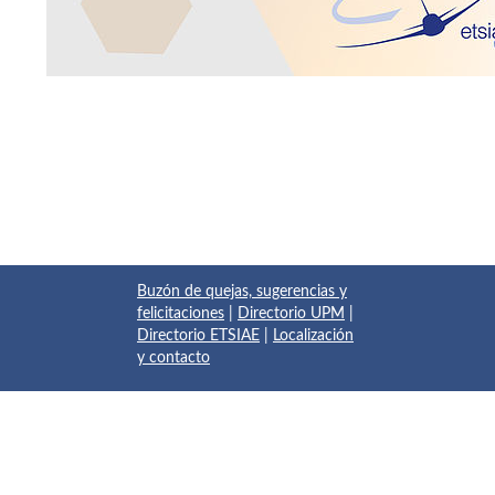
Buzón de quejas, sugerencias y
felicitaciones
|
Directorio UPM
|
Directorio ETSIAE
|
Localización
y contacto
© 2017 Escuela Técnica Superior de Ingeniería Aeronáutica y
del Espacio