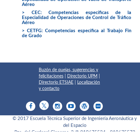
Aéreo
> CEC: Competencias específicas de la
Especialidad de Operaciones de Control de Tráfico
Aéreo
> CETFG: Competencias específica al Trabajo Fin
de Grado
Buzón de quejas, sugerencias y
felicitaciones
|
Directorio UPM
|
Directorio ETSIAE
|
Localización
y contacto
© 2017 Escuela Técnica Superior de Ingeniería Aeronáutica y
del Espacio
Pza. del Cardenal Cisneros, 3
✆ 910675534 - 910675572
info.aeroespacial@upm.es