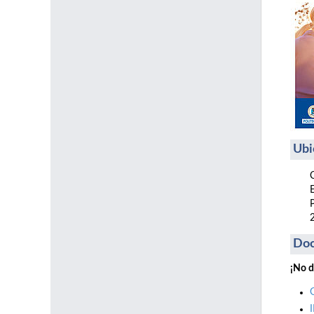
Ubi
Do
¡No d