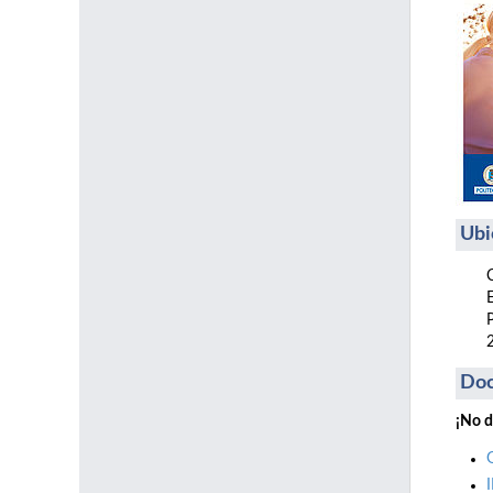
Ubi
Do
¡No d