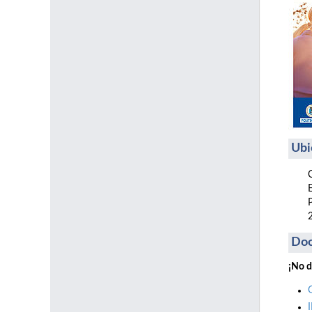
Ubi
Do
¡No d