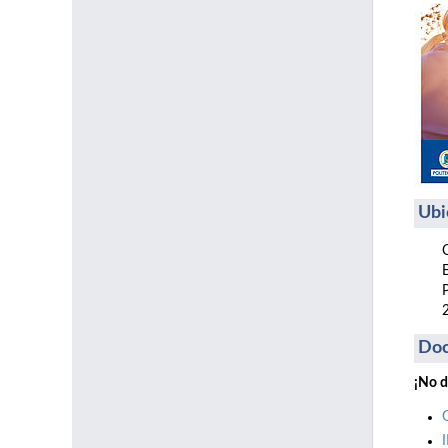
Ubi
Do
¡No d