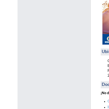
Ubi
Do
¡No d