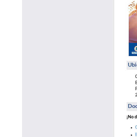
Ubi
Do
¡No d