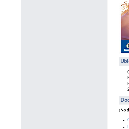
Ubi
Do
¡No d