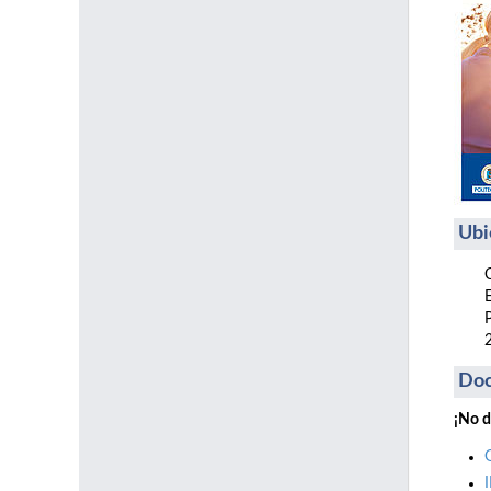
Ubi
Do
¡No d