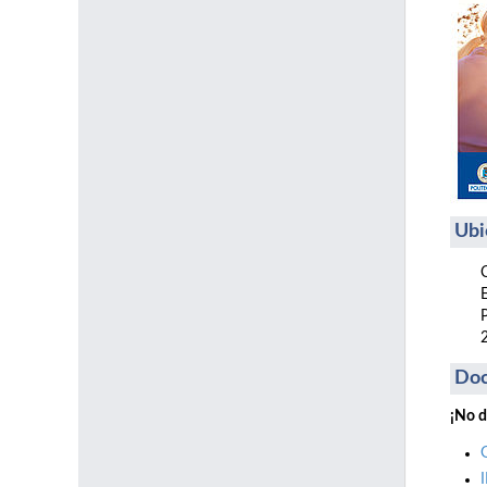
Ubi
Do
¡No d