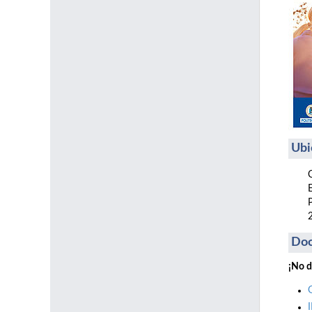
Ubi
Do
¡No d