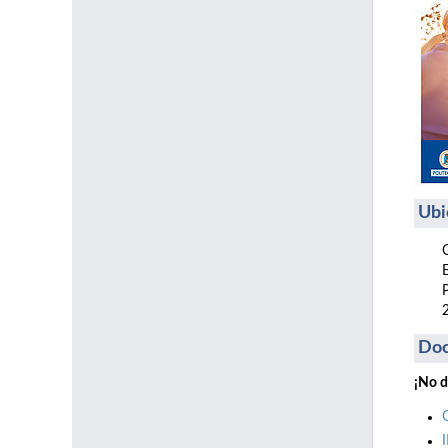
Ubi
Do
¡No d