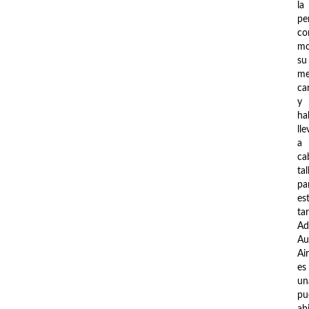
la
pe
co
mo
su
me
ca
y
ha
ll
a
ca
tal
pa
es
tar
Ad
Au
Ai
es
un
pu
ab