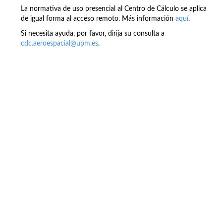
La normativa de uso presencial al Centro de Cálculo se aplica
de igual forma al acceso remoto. Más información
aquí
.
Si necesita ayuda, por favor, dirija su consulta a
cdc.aeroespacial@upm.es
.
Buzón de quejas, sugerencias y
felicitaciones
|
Directorio UPM
|