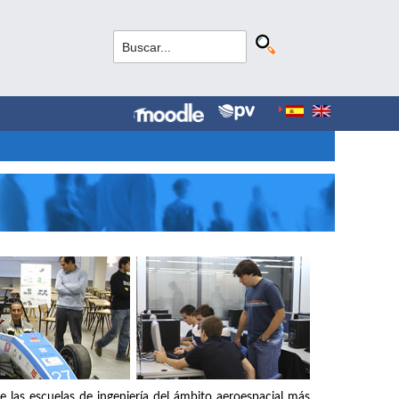
e las escuelas de ingeniería del ámbito aeroespacial más