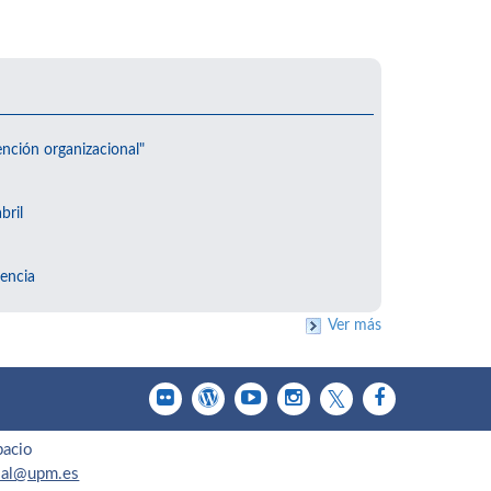
ención organizacional"
bril
encia
Ver más
pacio
cial@upm.es