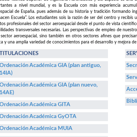
tantes a nivel mundial, y es la Escuela con más experiencia acumula
spacial de España. pues además de su historia y tradición formando i
hacen Escuela”. Los estudiantes sois la razón de ser del centro y recibís
etos profesionales del sector aeroespacial desde el punto de vista cientí
ilidades transversales necesarias. Las perspectivas de empleo de nuestr
 sector aeroespacial, sino también en otros sectores afines que precisa
ca y una amplia variedad de conocimientos para el desarrollo y mejora de
TITULACIONES
SER
Ordenación Académica GIA (plan antiguo,
Secr
14IA)
Serv
Ordenación Académica GIA (plan nuevo,
Acce
14AE)
Bibl
Ordenación Académica GITA
Ordenación Académica GyOTA
Ordenación Académica MUIA