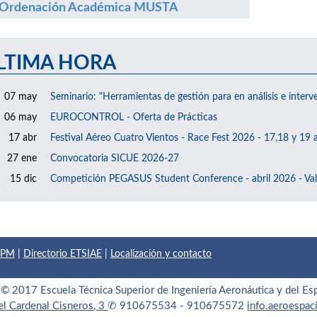
Ordenación Académica MUSTA
LTIMA HORA
07 may
Seminario: "Herramientas de gestión para en análisis e interv
06 may
EUROCONTROL - Oferta de Prácticas
17 abr
Festival Aéreo Cuatro Vientos - Race Fest 2026 - 17,18 y 19 a
27 ene
Convocatoria SICUE 2026-27
15 dic
Competición PEGASUS Student Conference - abril 2026 - Val
 UPM
|
Directorio ETSIAE
|
Localización y contacto
© 2017 Escuela Técnica Superior de Ingeniería Aeronáutica y del Es
el Cardenal Cisneros, 3
✆ 910675534 - 910675572
info.aeroespa