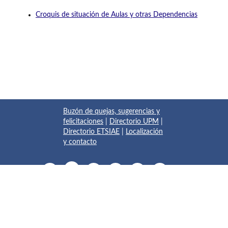
Croquis de situación de Aulas y otras Dependencias
Buzón de quejas, sugerencias y
felicitaciones
|
Directorio UPM
|
Directorio ETSIAE
|
Localización
y contacto
© 2017 Escuela Técnica Superior de Ingeniería Aeronáutica y
del Espacio
Pza. del Cardenal Cisneros, 3
✆ 910675534 - 910675572
info.aeroespacial@upm.es