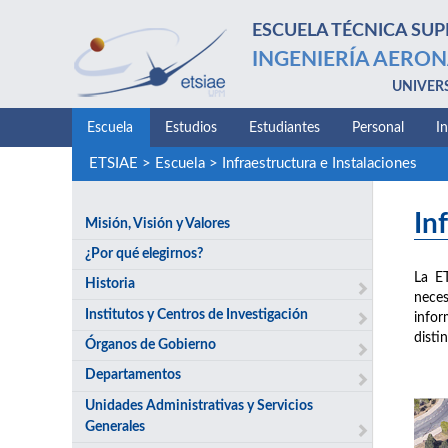
ESCUELA TÉCNICA SUP
INGENIERÍA AERON
UNIVER
Escuela
Estudios
Estudiantes
Personal
I
ETSIAE
>
Escuela
>
Infraestructura e Instalaciones
In
Misión, Visión y Valores
¿Por qué elegirnos?
La E
Historia
neces
Institutos y Centros de Investigación
infor
disti
Órganos de Gobierno
Departamentos
Unidades Administrativas y Servicios
Generales