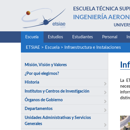
ESCUELA TÉCNICA SUP
INGENIERÍA AERON
UNIVER
Escuela
Estudios
Estudiantes
Personal
I
ETSIAE
>
Escuela
>
Infraestructura e Instalaciones
In
Misión, Visión y Valores
¿Por qué elegirnos?
La E
Historia
neces
Institutos y Centros de Investigación
infor
disti
Órganos de Gobierno
Departamentos
Unidades Administrativas y Servicios
Generales