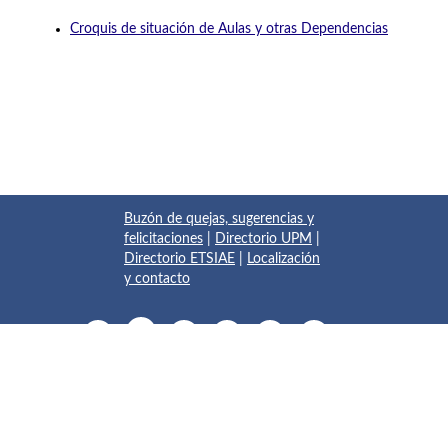
Croquis de situación de Aulas y otras Dependencias
Buzón de quejas, sugerencias y
felicitaciones
|
Directorio UPM
|
Directorio ETSIAE
|
Localización
y contacto
© 2017 Escuela Técnica Superior de Ingeniería Aeronáutica y
del Espacio
Pza. del Cardenal Cisneros, 3
✆ 910675534 - 910675572
info.aeroespacial@upm.es