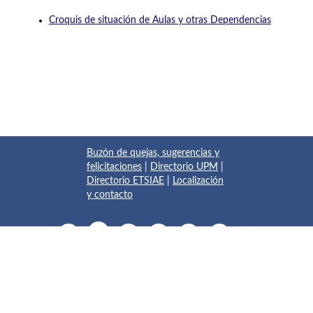
Croquis de situación de Aulas y otras Dependencias
Buzón de quejas, sugerencias y
felicitaciones
|
Directorio UPM
|
Directorio ETSIAE
|
Localización
y contacto
© 2017 Escuela Técnica Superior de Ingeniería Aeronáutica y
del Espacio
Pza. del Cardenal Cisneros, 3
✆ 910675534 - 910675572
info.aeroespacial@upm.es