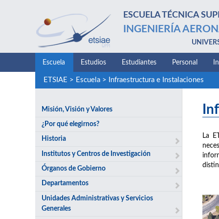
ESCUELA TÉCNICA SUP
INGENIERÍA AERON
UNIVER
Escuela
Estudios
Estudiantes
Personal
I
ETSIAE
>
Escuela
>
Infraestructura e Instalaciones
In
Misión, Visión y Valores
¿Por qué elegirnos?
La E
Historia
neces
Institutos y Centros de Investigación
infor
disti
Órganos de Gobierno
Departamentos
Unidades Administrativas y Servicios
Generales