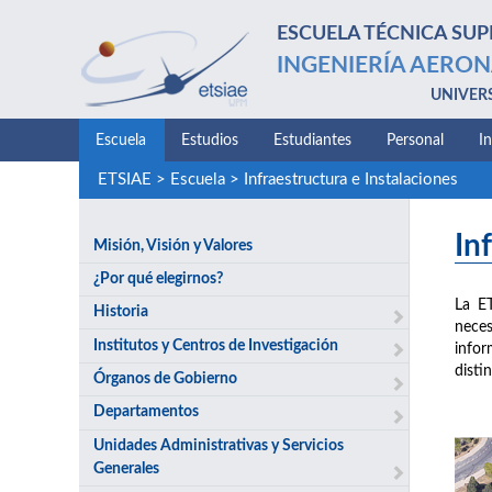
ESCUELA TÉCNICA SUP
INGENIERÍA AERON
UNIVER
Escuela
Estudios
Estudiantes
Personal
I
ETSIAE
>
Escuela
>
Infraestructura e Instalaciones
In
Misión, Visión y Valores
¿Por qué elegirnos?
La E
Historia
neces
Institutos y Centros de Investigación
infor
disti
Órganos de Gobierno
Departamentos
Unidades Administrativas y Servicios
Generales